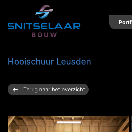
Portf
Hooischuur Leusden
Terug naar het overzicht