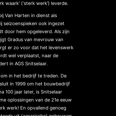
k waark’ (‘sterk werk’) leverde.
bij Van Harten in dienst als
j seizoenspieken ook ingezet
 door hem opgeleverd. Als zijn
rijgt Gradus van mevrouw van
rgt er zo voor dat het levenswerk
rdt wel verplaatst, naar de
ert in AGS Snitselaar.
 om in het bedrijf te treden. De
sluit in 1999 om het bouwbedrijf
 100 jaar later, is Snitselaar
mme oplossingen van de 21e eeuw
sterk werk! En opvallend genoeg
teeds uit (agrarische) gebouwen