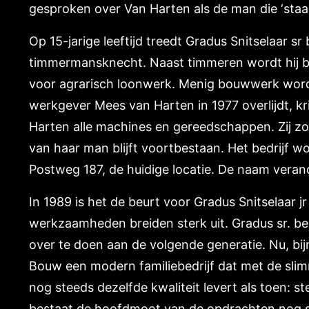
gesproken over Van Harten als de man die ‘staar
Op 15-jarige leeftijd treedt Gradus Snitselaar sr 
timmermansknecht. Naast timmeren wordt hij bi
voor agrarisch loonwerk. Menig bouwwerk wordt
werkgever Mees van Harten in 1977 overlijdt, k
Harten alle machines en gereedschappen. Zij zo
van haar man blijft voortbestaan. Het bedrijf wo
Postweg 187, de huidige locatie. De naam verand
In 1989 is het de beurt voor Gradus Snitselaar jr
werkzaamheden breiden sterk uit. Gradus sr. be
over te doen aan de volgende generatie. Nu, bijna
Bouw een modern familiebedrijf dat met de sli
nog steeds dezelfde kwaliteit levert als toen: 
bestaat de hoofdmoot van de opdrachten nog s